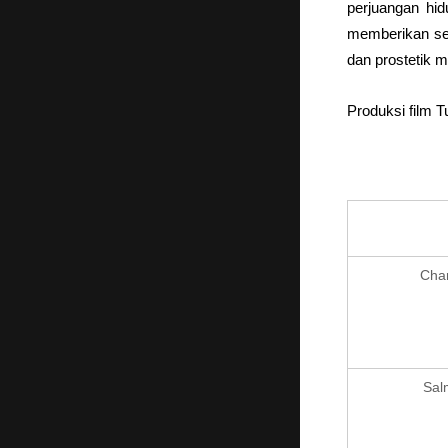
perjuangan hi
memberikan sen
dan prostetik 
Produksi film 
Char
Sal