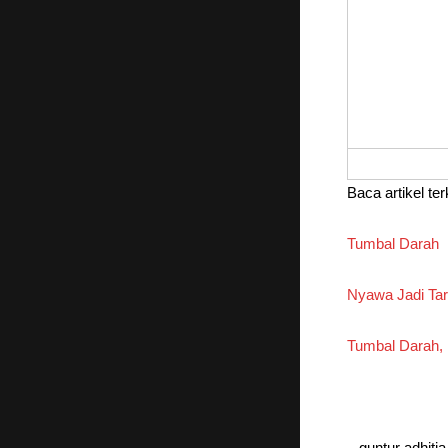
Baca artikel ter
Tumbal Darah
Nyawa Jadi Tar
Tumbal Darah, 
– guntur adhitia