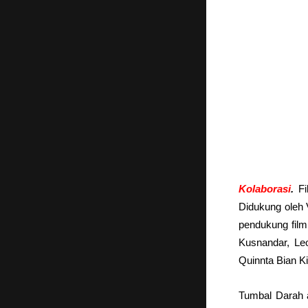
Kolaborasi
.
Fi
Didukung oleh
pendukung film 
Kusnandar, Le
Quinnta Bian K
Tumbal Darah a