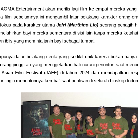
GMA Entertainment akan merilis lagi film ke empat mereka yang b
ga film sebelumnya ini mengambil latar belakang karakter orang-o
fokus pada karakter utama
Jefri (Marthino Lio)
seorang penagih hu
melahirkan bayi mereka sementara di sisi lain tanpa mereka ketahu
n iblis yang meminta janin bayi sebagai tumbal.
unyai latar belakang cerita yang sedikit unik karena bukan han
orang pinggiran yang menggetarkan hati nurani penonton saat meno
Asian Film Festival (JAFF) di tahun 2024 dan mendapatkan resp
n ingin menontonnya kembali saat perilisan di seluruh bioskop Indo