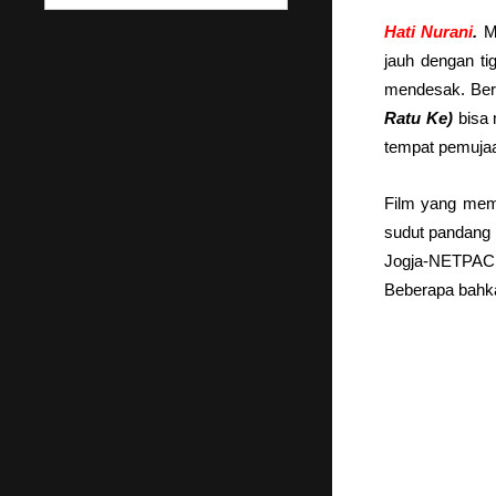
Hati Nurani
.
MA
jauh dengan ti
mendesak. Ber
Ratu Ke)
bisa 
tempat pemujaa
Film yang memp
sudut pandang 
Jogja-NETPAC 
Beberapa bahka