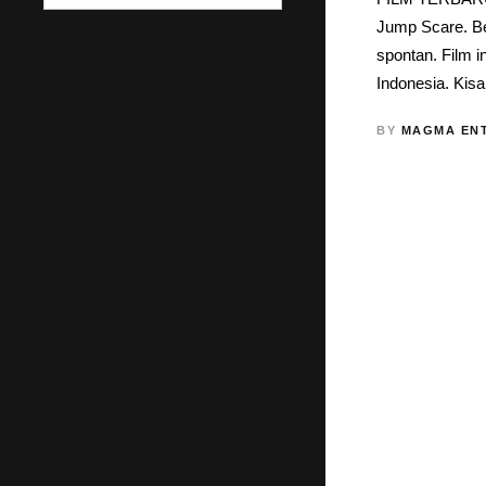
Jump Scare. B
spontan. Film 
Indonesia. Kisa
BY
MAGMA EN