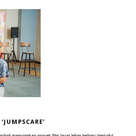
 ‘JUMPSCARE’
enyiapkan proyek film layar lebar terbaru berjudul